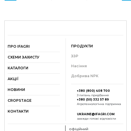
ПРОДУКТИ
ПРО IFAGRI
ЗЗР
СХЕМИ ЗАХИСТУ
Насіння
КАТАЛОГИ
Добрива NPK
АКЦІЇ
НОВИНИ
+380 (800) 408 700
З питань придбання
+380 (50) 332 57 89
СROPSTAGE
Агротехнологічна підтримка
КОНТАКТИ
UKRAINE@IFAGRI.COM
завжди готові відповісти
офіційний