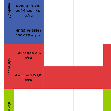
Добрива
NPK(S) 10-20-
20(7) 120-140
кг/га
NP(S) 14-35(6)
100-120 кг/га
Тайгедер 2-3
л/га
Гербіциди
Азофол 1,2-1,8
л/га