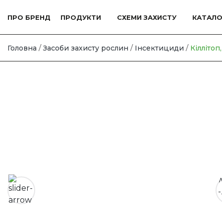
Skip
to
ПРО БРЕНД
ПРОДУКТИ
СХЕМИ ЗАХИСТУ
КАТАЛО
content
Головна
/
Засоби захисту рослин
/
Інсектициди
/
Кіллітоп