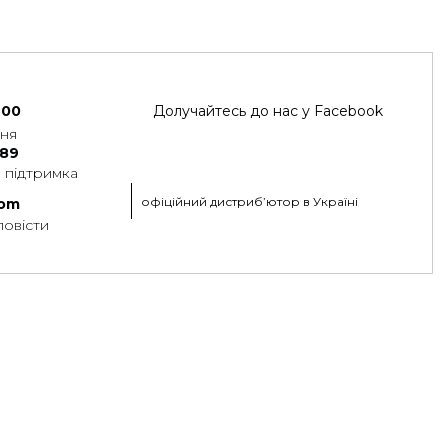
700
Долучайтесь до нас у Facebook
ння
 89
 підтримка
офіційний дистриб’ютор в Україні
com
повісти