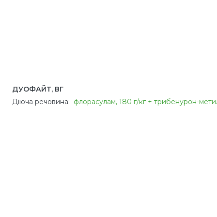
ДУОФАЙТ, ВГ
Діюча речовина:
флорасулам, 180 г/кг + трибенурон-метил