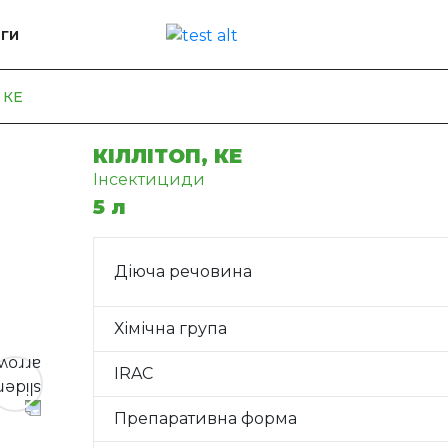
ГИ
, КЕ
КІЛЛІТОП, КЕ
Інсектициди
5 л
Діюча речовина
Хімічна група
IRAC
Препаративна форма