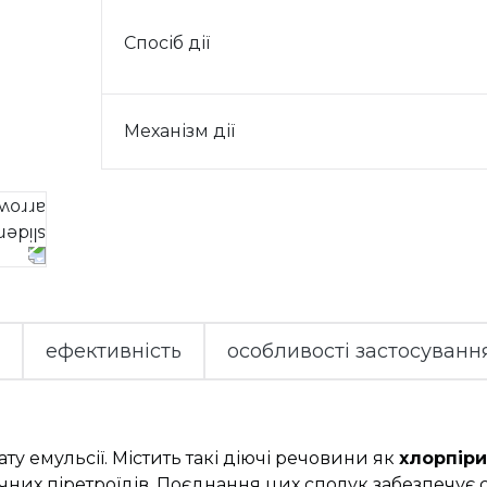
Спосіб дії
Механізм дії
ефективність
особливості застосуванн
 емульсії. Містить такі діючі речовини як
хлорпір
ичних піретроїдів. Поєднання цих сполук забезпечує