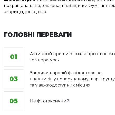
покращена та подовжена дія. Завдяки фумігантном
акарицидною дією.
ГОЛОВНІ ПЕРЕВАГИ
Активний при високих та при низьки
01
температурах
Завдяки паровій фазі контролює
03
шкідників у поверхневому шарі грунту
та у важкодоступних місцях
05
Не фітотоксичний