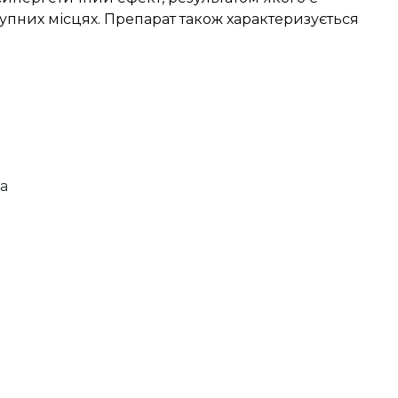
упних місцях. Препарат також характеризується
а