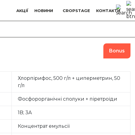
АКЦІЇ
НОВИНИ
СROPSTAGE
КОНТАКТИ
Bonus
Хлорпірифос, 500 г/л + циперметрин, 50
г/л
Фосфорорганічні сполуки + піретроїди
1B; 3А
Концентрат емульсії