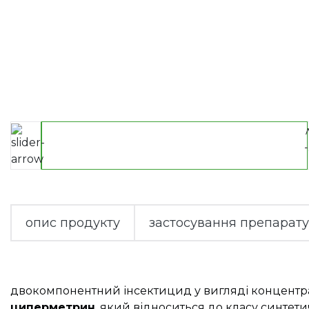
опис продукту
застосування препарату
двокомпонентний інсектицид у вигляді концентрату
циперметрин
, який відноситься до класу синтет