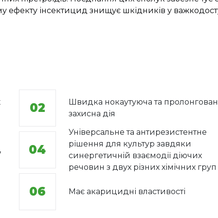
у ефекту інсектицид знищує шкідників у важкодост
х
Швидка нокаутуюча та пролонгован
02
захисна дія
Універсальне та антирезистентне
рішення для культур завдяки
04
,
синергетичній взаємодії діючих
речовин з двух різних хімічних груп
06
Має акарицидні властивості