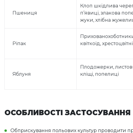
Клоп шкідлива череп
Пшениця
п’явиці, злакова попе
жуки, хлібна жужели
Прихованохоботники
Ріпак
квіткоїд, хрестоцвітн
Плодожерки, листові
Яблуня
кліщі, попелиці
ОСОБЛИВОСТІ ЗАСТОСУВАННЯ
Обприскування польових культур проводити препар