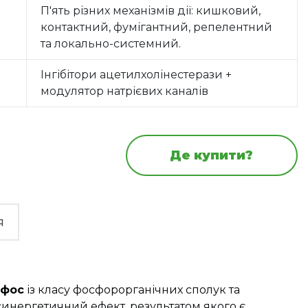
П'ять різних механізмів дії: кишковий,
контактний, фумігантний, репелентний
та локально-системний.
Інгібітори ацетилхолінестерази +
модулятор натрієвих каналів
Де купити?
я
ифос
із класу фосфорорганічних сполук та
 синергетичний ефект, результатом якого є