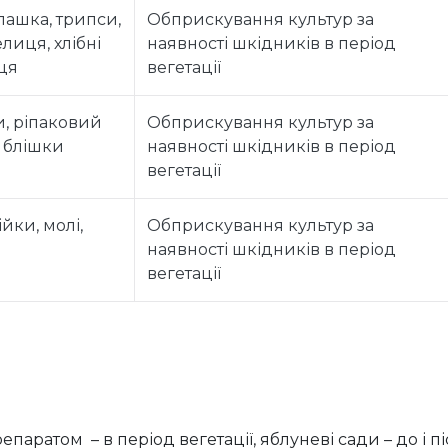
ашка, трипси,
Обприскування культур за
лиця, хлібні
наявності шкідників в період
ця
вегетації
, ріпаковий
Обприскування культур за
і блішки
наявності шкідників в період
вегетації
йки, молі,
Обприскування культур за
наявності шкідників в період
вегетації
атом – в період вегетації, яблуневі сади – до і піс