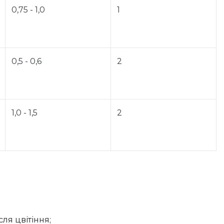
0,75 - 1,0
1
0,5 - 0,6
2
1,0 - 1,5
2
ля цвітіння;