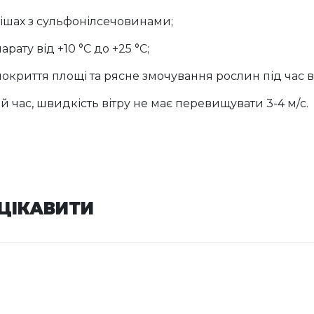
ішах з сульфонілсечовинами;
ату від +10 °С до +25 °С;
покриття площі та рясне змочування рослин під час 
 час, швидкість вітру не має перевищувати 3-4 м/с.
АЦІКАВИТИ