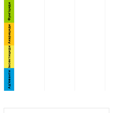
Фунгіциди
Акарициди
Інсектициди
Ад’юванти