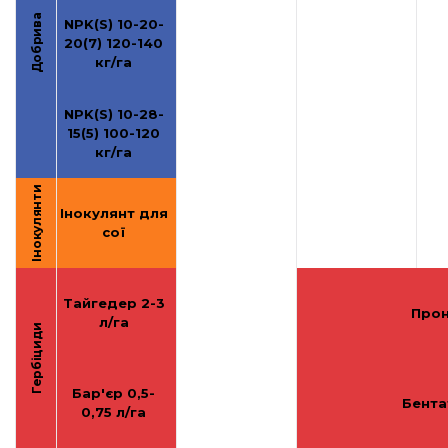
Добрива
NPK(S) 10-20-
20(7) 120-140
кг/га
NPK(S) 10-28-
15(5) 100-120
кг/га
Інокулянти
Інокулянт для
сої
Тайгедер 2-3
Прон
л/га
Гербіциди
Бар'єр 0,5-
Бентат
0,75 л/га