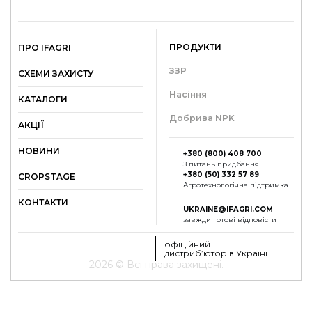
ПРОДУКТИ
ПРО IFAGRI
ЗЗР
СХЕМИ ЗАХИСТУ
Насіння
КАТАЛОГИ
Добрива NPK
АКЦІЇ
НОВИНИ
+380 (800) 408 700
З питань придбання
+380 (50) 332 57 89
СROPSTAGE
Агротехнологічна підтримка
КОНТАКТИ
UKRAINE@IFAGRI.COM
завжди готові відповісти
офіційний
дистриб’ютор в Україні
2026 © Всі права захищені.