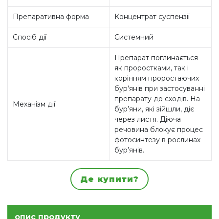
Препаративна форма
Концентрат суспензії
Спосіб дії
Системний
Препарат поглинається
як проростками, так і
корінням проростаючих
бур’янів при застосуванні
препарату до сходів. На
Механізм дії
бур’яни, які зійшли, діє
через листя. Діюча
речовина блокує процес
фотосинтезу в рослинах
бур’янів.
Де купити?
опис продукту