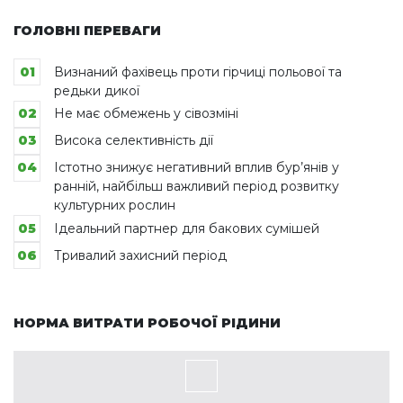
ГОЛОВНІ ПЕРЕВАГИ
01
Визнаний фахівець проти гірчиці польової та
редьки дикої
02
Не має обмежень у сівозміні
03
Висока селективність дії
04
Істотно знижує негативний вплив бур’янів у
ранній, найбільш важливий період розвитку
культурних рослин
05
Ідеальний партнер для бакових сумішей
06
Тривалий захисний період
НОРМА ВИТРАТИ РОБОЧОЇ РІДИНИ