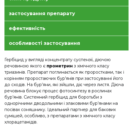
застосування препарату
ефективність
особливості застосування
Гербіцид у вигляді концентрату суспензії, діючою
речовиною якого є
прометрин
з хімічного класу
триазинів. Препарат поглинається як проростками, так і
корінням проростаючих бур’янів при застосуванні його
до сходів. На бур’яни, які зійшли, діє через листя. Діюча
речовина блокує процес фотосинтезу в рослинах
бур’янів. Системний гербіцид для боротьби з
однорічними дводольними і злаковими бур’янами на
посівах соняшнику. Ідеальний партнер для бакових
сумішей, особливо, з препаратами з хімічного класу
хлорацетамідів.