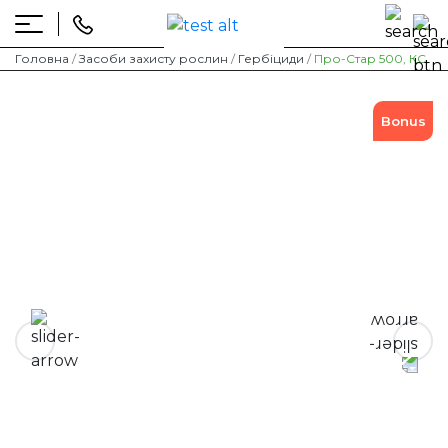
Skip
to
content
Головна
/
Засоби захисту рослин
/
Гербіциди
/
Про-Стар 500, КС
Bonus