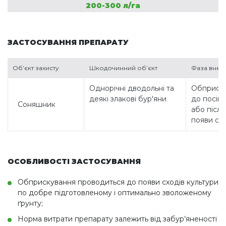
200-300 л/га
ЗАСТОСУВАННЯ ПРЕПАРАТУ
Об’єкт захисту
Шкодочинний об’єкт
Фаза внес
Однорічні дводольні та
Обприску
деякі злакові бур'яни
до посіву
Соняшник
або після
появи схо
ОСОБЛИВОСТІ ЗАСТОСУВАННЯ
Обприскування проводиться до появи сходів культури
по добре підготовленому і оптимально зволоженому
ґрунту;
Норма витрати препарату залежить від забур’яненості