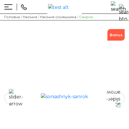
Skip
to
content
Головна
/
Насіння
/
Насіння соняшника
/
Санрок
Bonus