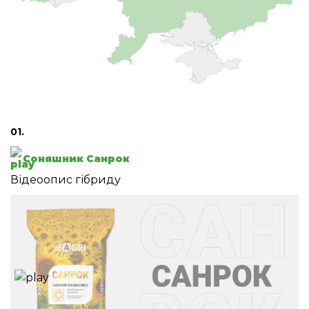
01.
Соняшник Санрок
Відеоопис гібриду