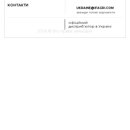
КОНТАКТИ
UKRAINE@IFAGRI.COM
завжди готові відповісти
офіційний
дистриб’ютор в Україні
2026 © Всі права захищені.