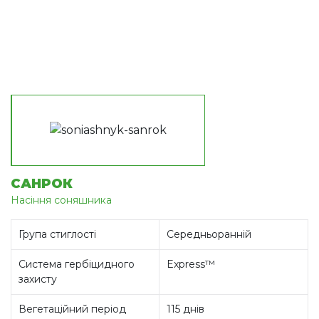
САНРОК
Насіння соняшника
Група стиглості
Середньоранній
Система гербіцидного
Express™
захисту
Вегетаційний період
115 днів