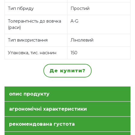
Тип гібриду
Простий
Толерантність до вовчка
A-G
(раси)
Тип використання
Лінолевий
Упаковка, тис. насінин
150
Де купити?
опис продукту
агрономічні характеристики
рекомендована густота