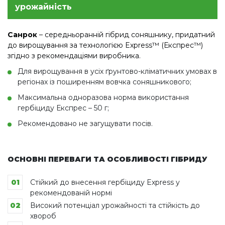
урожайність
Санрок
– середньоранній гібрид соняшнику, придатний
до вирощування за технологією Express™ (Експрес™)
згідно з рекомендаціями виробника.
Для вирощування в усіх ґрунтово-кліматичних умовах в
регіонах із поширенням вовчка соняшникового;
Максимальна одноразова норма використання
гербіциду Експрес – 50 г;
Рекомендовано не загущувати посів.
ОСНОВНІ ПЕРЕВАГИ ТА ОСОБЛИВОСТІ ГІБРИДУ
01
Стійкий до внесення гербіциду Express у
рекомендованій нормі
02
Високий потенціал урожайності та стійкість до
хвороб